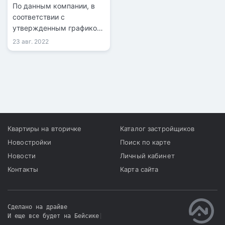
По данным компании, в
соответствии с
утвержденным графиком
завершение
23 авг. 2022
строительства БАКАД
ожидается в конце 2024
года.
Квартиры на вторичке
Каталог застройщиков
Новостройки
Поиск по карте
Новости
Личный кабинет
Контакты
Карта сайта
Сделано на драйве
И еще все будет на Бейсике
|