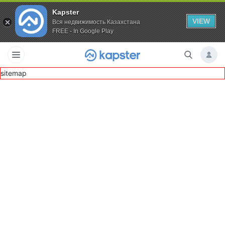
Kapster
VIEW
Вся недвижимость Казахстана
FREE - In Google Play
sitemap