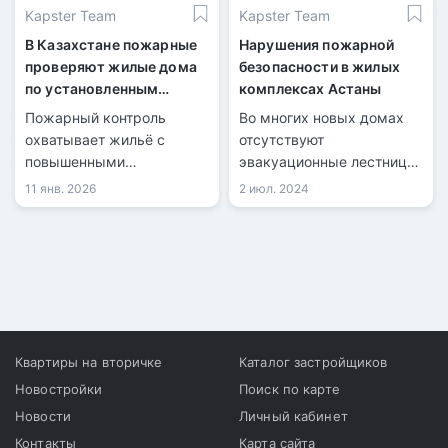
Kapster Team
Kapster Team
В Казахстане пожарные
Нарушения пожарной
проверяют жилые дома
безопасности в жилых
по установленным
комплексах Астаны
категориям
Пожарный контроль
Во многих новых домах
охватывает жильё с
отсутствуют
повышенными
эвакуационные лестницы,
требованиями
а системы пожарного
11 янв. 2026
2 июл. 2024
безопасности.
оповещения неисправны.
Инспекторы ДЧС
предупреждают, что эти
недостатки могут
привести к трагическим
последствиям в случае
пожара.
Квартиры на вторичке
Каталог застройщиков
Новостройки
Поиск по карте
Новости
Личный кабинет
Контакты
Карта сайта