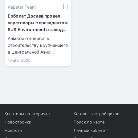
Kapster Team
Ерболат Досаев провел
переговоры с президентом
SUS Environment о заводе
в Алматы
Алматы готовится к
строительству крупнейшего
в Центральной Азии
мусороперерабатывающего
10 апр. 2025
завода по технологии
Waste-to-Energy.
Квартиры на вторичке
Каталог застройщиков
Новостройки
Поиск по карте
Новости
Личный кабинет