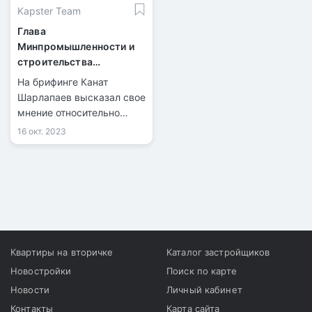
Kapster Team
Глава
Минпромышленности и
строительства
прокомментировал
На брифинге Канат
проблему точечной
Шарлапаев высказал свое
застройки
мнение относительно
критики со стороны
16 окт. 2023
депутата, Андрея Лукина,
о неконтролируемой
передаче земель
акиматами в стране.
Квартиры на вторичке
Каталог застройщиков
Новостройки
Поиск по карте
Новости
Личный кабинет
Контакты
Карта сайта