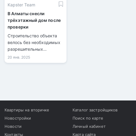
Kapster Team
В Алматы снесли
трёхэтажный дом после
проверки
Строительство объекта
велось без необходимых
разрешительных
документов.
20 янв. 2025
Квартиры на вторичке
Каталог застройщиков
Новостройки
Поиск по карте
Новости
Личный кабинет
Контакты
Карта сайта