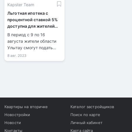
Kapster Team
Льготная ипотека с
процентной ставкой 5%
доступна для жителей
области Улытау
В период с 9 по 16
августа жители области
Улытау смогут подать
заявки на получение
8 авг. 2023
льготной ипотеки от
программы "Ulytau
zhastary". Заявки будут
приниматься в Дворце
молодежи (г. Жезказган,
пр. Мира, 26/1) только в
рабочие дни с 15:00 до
18:30.
Квартиры на вторичке
Каталог застройщиков
Новостройки
Поиск по карте
Новости
Личный кабинет
Контакты
Карта сайта