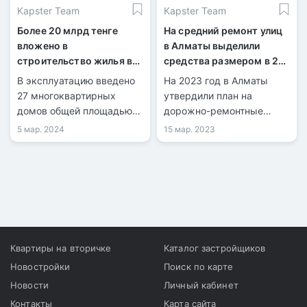
Kapster Team
Kapster Team
Более 20 млрд тенге
На средний ремонт улиц
вложено в
в Алматы выделили
строительство жилья в
средства размером в 20
Костанае в 2023 году
млрд тенге
В эксплуатацию введено
На 2023 год в Алматы
27 многоквартирных
утвердили план на
домов общей площадью
дорожно-ремонтные
96,6 тыс. кв. м.
работы. Акимат города
5 мар. 2024
15 мар. 2023
Завершено строительство
сообщил, что под средний
8 долгостроев.
ремонт дорог попадут
более 200 улиц,
выделенный бюджет - 20
млрд тенге.
Квартиры на вторичке
Каталог застройщиков
Новостройки
Поиск по карте
Новости
Личный кабинет
Контакты
Карта сайта