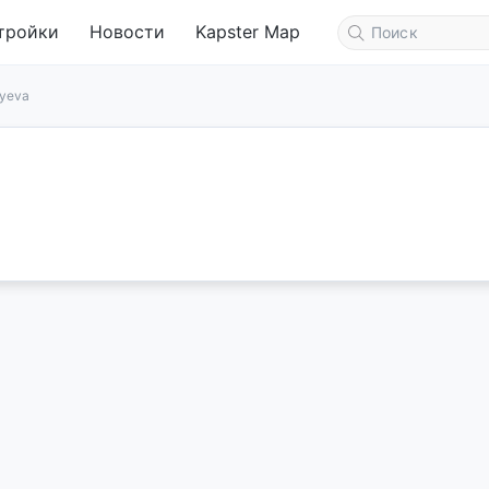
тройки
Новости
Kapster Map
eyeva