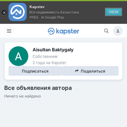
Kapster
VIEW
Вся недвижимость Казахстана
FREE - In Google Play
Aisultan Baktygaly
Собственник
2 года на Kapster
Подписаться
Поделиться
Все объявления автора
Ничего не найдено