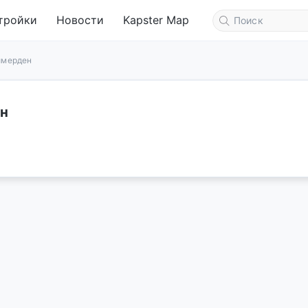
тройки
Новости
Kapster Map
ймерден
н