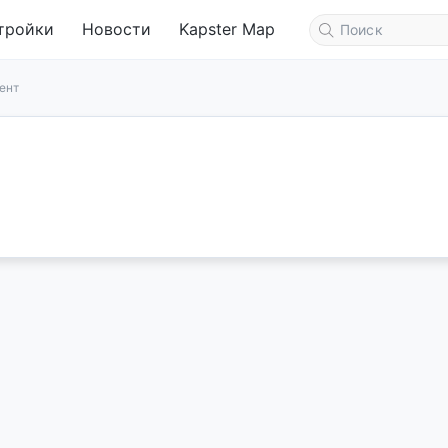
тройки
Новости
Kapster Map
ент