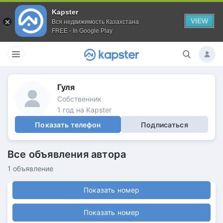
Kapster
VIEW
Вся недвижимость Казахстана
FREE - In Google Play
Гуля
Собственник
1 год на Kapster
Показать телефон
Подписаться
Все объявления автора
1 объявление
Показать номер
Показать номер