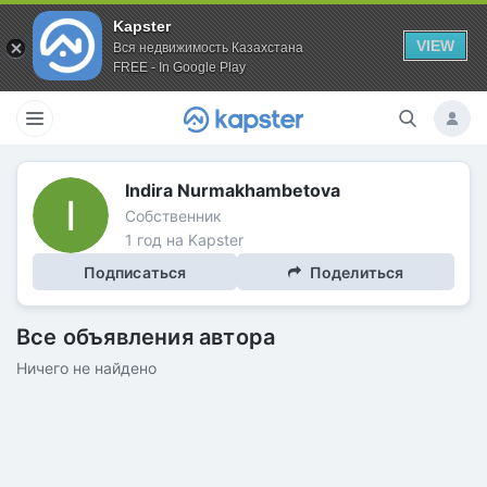
Kapster
VIEW
Вся недвижимость Казахстана
FREE - In Google Play
Indira Nurmakhambetova
Собственник
1 год на Kapster
Подписаться
Поделиться
Все объявления автора
Ничего не найдено