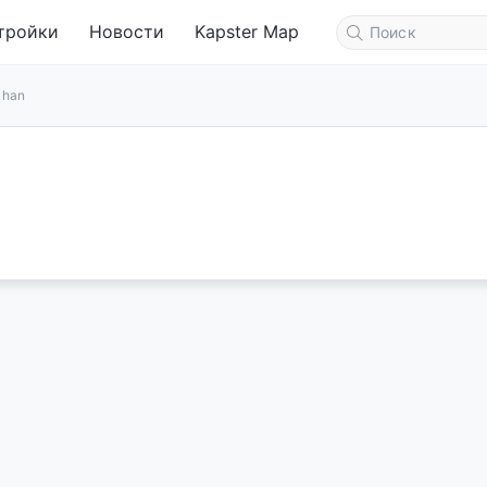
тройки
Новости
Kapster Map
khan