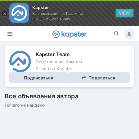
Kapster
VIEW
Вся недвижимость Казахстана
FREE - In Google Play
Kapster Team
Собственник, Алматы
2 года на Kapster
Подписаться
Поделиться
Все объявления автора
Ничего не найдено