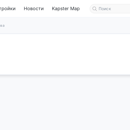
тройки
Новости
Kapster Map
ова