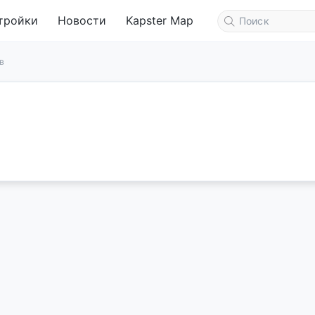
тройки
Новости
Kapster Map
в