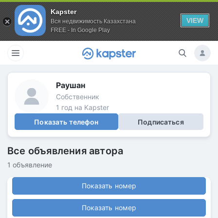
Kapster
VIEW
Вся недвижимость Казахстана
FREE - In Google Play
Раушан
Собственник
1 год на Kapster
Показать телефон
Подписаться
Все объявления автора
1 объявление
Показать номер
Показать номер