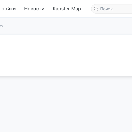
тройки
Новости
Kapster Map
ov