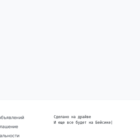
объявлений
Сделано на драйве
И еще все будет на Бейсике
|
глашение
альности