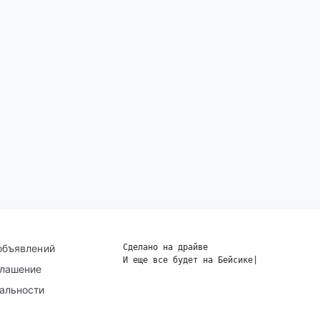
объявлений
Сделано на драйве
И еще все будет на Бейсике
|
глашение
альности