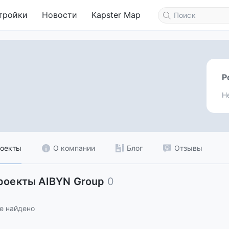
тройки
Новости
Kapster Map
Р
Н
оекты
О компании
Блог
Отзывы
роекты AIBYN Group
0
е найдено