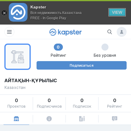
Kapster
VIEW
Вся недвижимость Казахстана
FREE - In Google Play
0
Рейтинг
Без уровня
Подписаться
АЙТАҚЫН-ҚҰРЫЛЫС
Казахстан
0
0
0
0
Проектов
Подписчиков
Подписок
Рейтинг