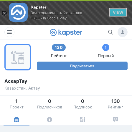
Kapster
VIEW
Вся недвижимость Казахстана
FREE - In Google Play
130
1
Рейтинг
Первый
Подписаться
АскарТау
Казахстан, Актау
1
0
0
130
Проект
Подписчиков
Подписок
Рейтинг