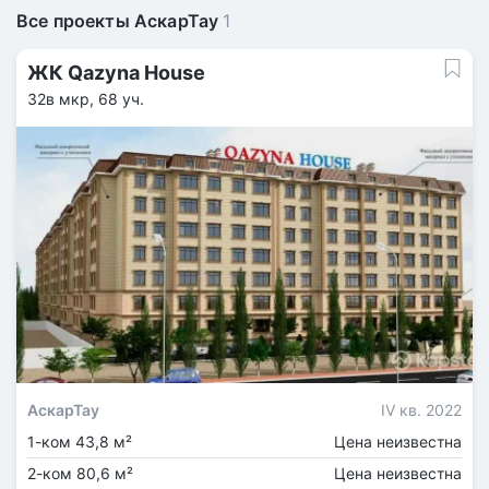
Все проекты АскарТау
1
ЖК Qazyna House
32в мкр, 68 уч.
АскарТау
IV кв. 2022
1-ком 43,8 м²
Цена неизвестна
2-ком 80,6 м²
Цена неизвестна