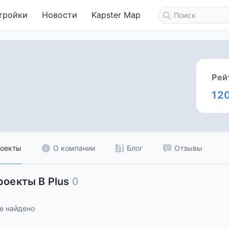
тройки
Новости
Kapster Map
Рей
12
оекты
О компании
Блог
Отзывы
роекты B Plus
0
е найдено