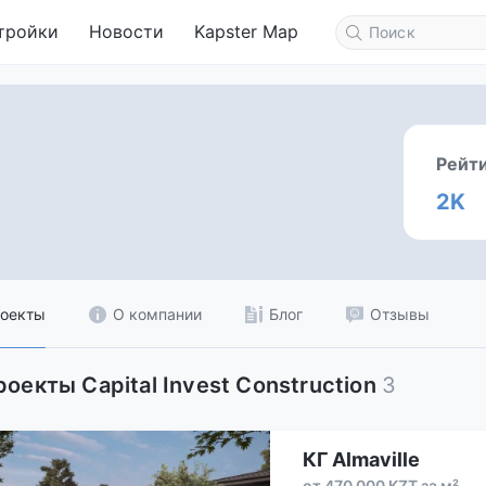
тройки
Новости
Kapster Map
Рейт
2K
оекты
О компании
Блог
Отзывы
роекты Capital Invest Construction
3
КГ Almaville
от 470 000 KZT за м²