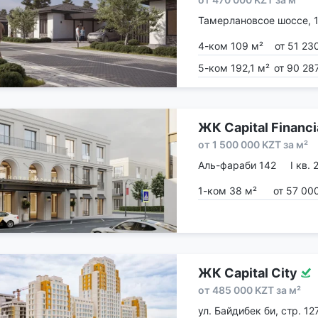
Тамерлановсое шоссе, 
4-ком 109 м²
от 51 23
5-ком 192,1 м²
от 90 28
ЖК Capital Financi
Center
от 1 500 000 KZT за м²
Аль-фараби 142
I кв.
1-ком 38 м²
от 57 00
ЖК Capital City
от 485 000 KZT за м²
ул. Байдибек би, стр. 12