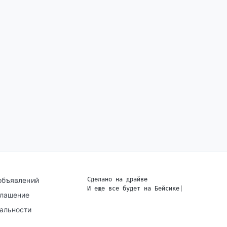
объявлений
Сделано на драйве
И еще все будет на Бейсике
|
глашение
альности