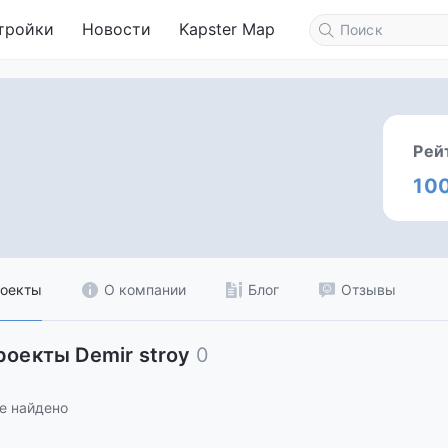
тройки
Новости
Kapster Map
Рей
10
оекты
О компании
Блог
Отзывы
роекты Demir stroy
0
е найдено