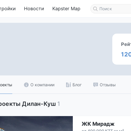
тройки
Новости
Kapster Map
Рей
12
оекты
О компании
Блог
Отзывы
проекты Дилан-Куш
1
ЖК Мирадж
от 400 000 KZT за м²