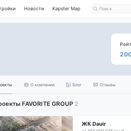
тройки
Новости
Kapster Map
Рей
20
оекты
О компании
Блог
Отзывы
роекты FAVORITE GROUP
2
ЖК Dauir
от 455 000 KZT за м²