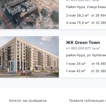
Район Нура, Улица Казыб
2-ком 58,2 м²
от 26 49
3-ком 75,9 м²
от 32 26
ЖК Green Town
от 485 000 KZT за м²
район Нура, ул. Култегин
1-ком 34 м²
от 16 46
1-ком 42 м²
от 20 38
Каталог застройщиков
Правила публикации 