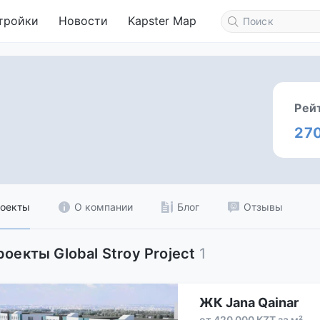
тройки
Новости
Kapster Map
Рей
27
оекты
О компании
Блог
Отзывы
роекты Global Stroy Project
1
ЖК Jana Qainar
от 420 000 KZT за м²