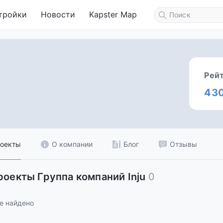
тройки
Новости
Kapster Map
Рей
43
оекты
О компании
Блог
Отзывы
роекты Группа компаний Inju
0
е найдено