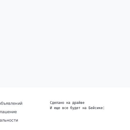
объявлений
Сделано на драйве
И еще все будет на Бейсике
|
глашение
альности