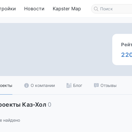
тройки
Новости
Kapster Map
Рей
22
оекты
О компании
Блог
Отзывы
роекты Каз-Хол
0
е найдено