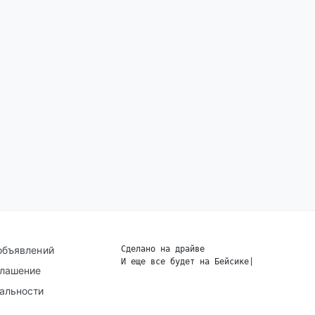
объявлений
Сделано на драйве
И еще все будет на Бейсике
|
глашение
альности