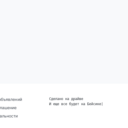
объявлений
Сделано на драйве
И еще все будет на Бейсике
|
глашение
альности