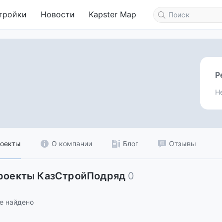
тройки
Новости
Kapster Map
Р
Н
оекты
О компании
Блог
Отзывы
проекты КазСтройПодряд
0
е найдено