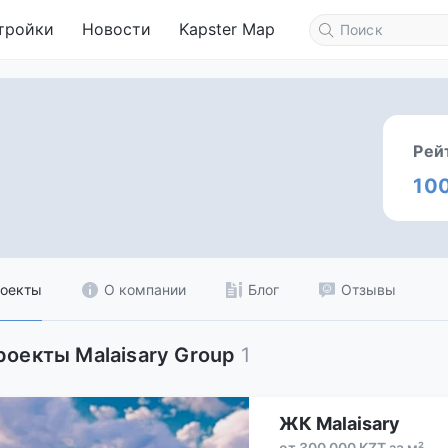
тройки
Новости
Kapster Map
Рей
10
оекты
О компании
Блог
Отзывы
роекты Malaisary Group
1
ЖК Malaisary
от 300 000 KZT за м²