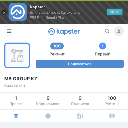
Kapster
VIEW
Вся недвижимость Казахстана
FREE - In Google Play
100
1
Рейтинг
Первый
Подписаться
MB GROUP KZ
Казахстан
1
0
0
100
Проект
Подписчиков
Подписок
Рейтинг