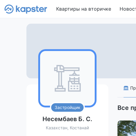
Квартиры на вторичке
Новос
Пр
Все п
Застройщик
Несембаев Б. С.
Казахстан, Костанай