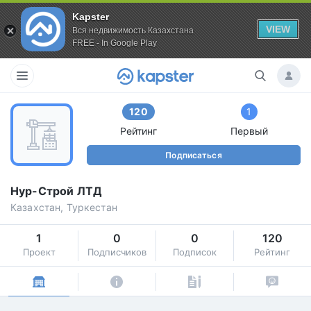
Kapster
VIEW
Вся недвижимость Казахстана
FREE - In Google Play
120
1
Рейтинг
Первый
Подписаться
Нур-Строй ЛТД
Казахстан, Туркестан
1
0
0
120
Проект
Подписчиков
Подписок
Рейтинг