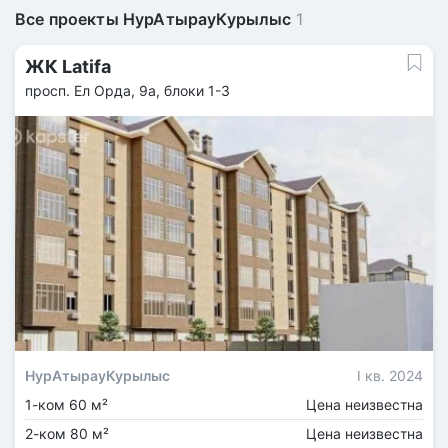
Все проекты НурАтырауКурылыс
1
ЖК Latifa
просп. Ел Орда, 9а, блоки 1-3
НурАтырауКурылыс
I кв. 2024
1-ком 60 м²
Цена неизвестна
2-ком 80 м²
Цена неизвестна