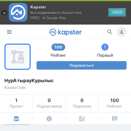
Kapster
VIEW
Вся недвижимость Казахстана
FREE - In Google Play
100
1
Рейтинг
Первый
Подписаться
НурАтырауКурылыс
Казахстан
1
0
0
100
Проект
Подписчиков
Подписок
Рейтинг