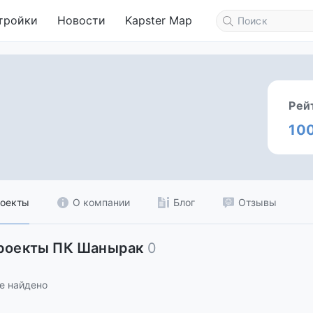
тройки
Новости
Kapster Map
Рей
10
оекты
О компании
Блог
Отзывы
проекты ПК Шанырак
0
е найдено