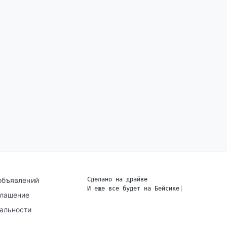
объявлений
Сделано на драйве
И еще все будет на Бейсике
|
глашение
альности