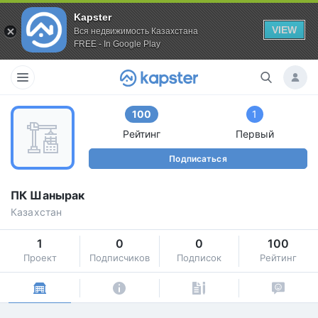
Kapster
VIEW
Вся недвижимость Казахстана
FREE - In Google Play
100
1
Рейтинг
Первый
Подписаться
ПК Шанырак
Казахстан
1
0
0
100
Проект
Подписчиков
Подписок
Рейтинг