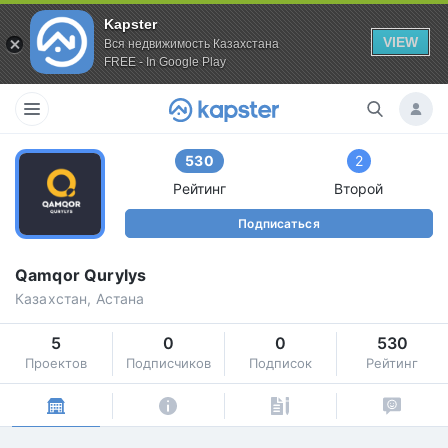
Kapster
VIEW
Вся недвижимость Казахстана
FREE - In Google Play
530
2
Рейтинг
Второй
Подписаться
Qamqor Qurylys
Казахстан, Астана
5
0
0
530
Проектов
Подписчиков
Подписок
Рейтинг