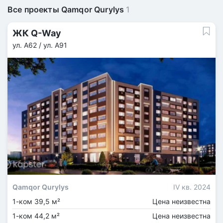
Все проекты Qamqor Qurylys
1
ЖК Q-Way
ул. А62 / ул. А91
Qamqor Qurylys
IV кв. 2024
1-ком 39,5 м²
Цена неизвестна
1-ком 44,2 м²
Цена неизвестна