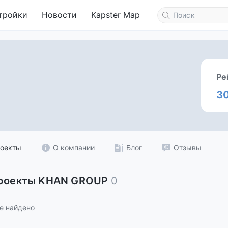
тройки
Новости
Kapster Map
Ре
3
оекты
О компании
Блог
Отзывы
проекты KHAN GROUP
0
е найдено