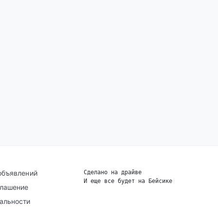
объявлений
Сделано на драйве
И еще все будет на Бейсике
|
глашение
альности