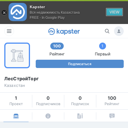
Kapster
VIEW
Вся недвижимость Казахстана
FREE - In Google Play
100
1
Рейтинг
Первый
Подписаться
ЛесСтройТорг
Казахстан
1
0
0
100
Проект
Подписчиков
Подписок
Рейтинг