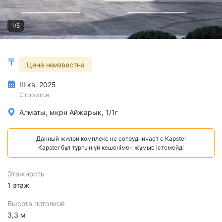
1/5
Цена неизвестна
III кв. 2025
Строится
Алматы, мкрн Айжарык, 1/1г
Данный жилой комплекс не сотрудничает с Kapster
Kapster бұл тұрғын үй кешенімен жұмыс істемейді
Этажность
1 этаж
Высота потолков
3,3 м