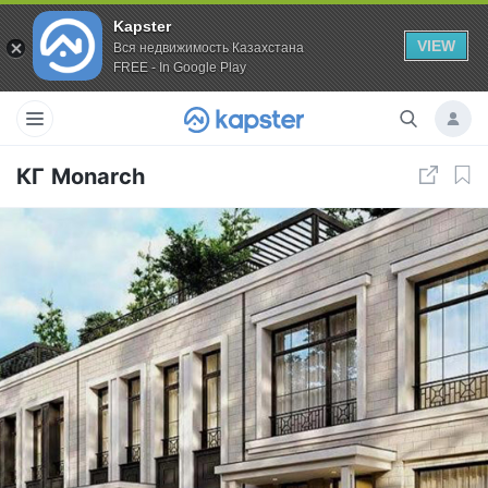
Kapster
VIEW
Вся недвижимость Казахстана
FREE - In Google Play
КГ Monarch