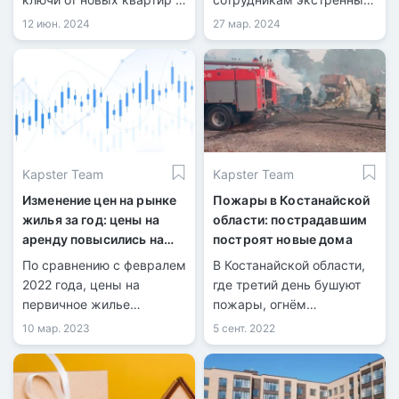
20 домах ЖК «Медеу
служб, включая
12 июн. 2024
27 мар. 2024
Сити».
пожарных, спасателей и
командиров отделений
Службы пожаротушения и
аварийно-спасательных
работ.
Kapster Team
Kapster Team
Изменение цен на рынке
Пожары в Костанайской
жилья за год: цены на
области: пострадавшим
аренду повысились на
построят новые дома
33,8%
По сравнению с февралем
В Костанайской области,
2022 года, цены на
где третий день бушуют
первичное жилье
пожары, огнём
возросли на 14%, на
разрушено 108 домов в
10 мар. 2023
5 сент. 2022
вторичное - 14%, а
сёлах Озёрное, Лесное и
арендная плата
Аманкарагай (здесь
повысилась на целые
больше всего: 98