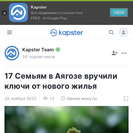
Kapster
VIEW
Вся недвижимость Казахстана
FREE - In Google Play
Kapster Team
56 подписчиков
17 Семьям в Аягозе вручили
ключи от нового жилья
29 ноября 2023
12
Менее минуты