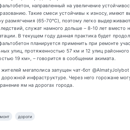
альтобетон, направленный на увеличение устойчивос
разованию. Такие смеси устойчивы к износу, имеют 
у размягчения (65-70°С), поэтому легко выдерживаю
ледствий, служат намного дольше – 8-10 лет вместо 
атации. В текущем году данная практика будет продол
альтобетон планируется применить при ремонте уча
ных улиц, протяженностью 57 км и 12 улиц районного
стью 19 км», – говорится в сообщении акимата.
 жителей мегаполиса запущен чат-бот @AlmatyJolybot 
дорожной инфраструктуре. Через него горожане мог
транение ям на дорогах города.
монт
дороги