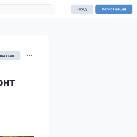
Вход
Регистрация
исаться
онт