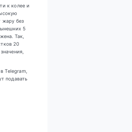
ти к колее и
высокую
т жару без
нынешних 5
жена. Так,
стков 20
 значения,
в Telegram,
ут подавать