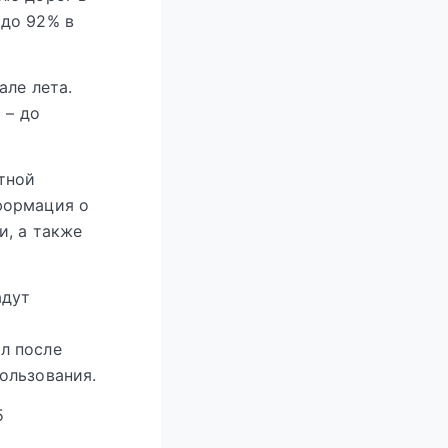
 до 92% в
але лета.
 – до
тной
формация о
и, а также
адут
л после
ользования.
5