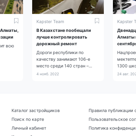
Kapster Team
Kapster 
 Алматы,
В Казахстане пообещали
Двенадц
изации
лучше контролировать
Алматы 
дорожный ремонт
сентябр
ит всю
Дороги республики по
Нацпрое
качеству занимают 106-е
мектепте
место среди 140 стран –
1300 шк
сенаторы.
дефицит 
4 нояб. 2022
24 авг. 20
школьну
Алматы.
Каталог застройщиков
Правила публикации 
Поиск по карте
Пользовательское со
Личный кабинет
Политика конфиденци