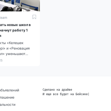
Team
ать новых школ в
начнут работу 1
я
кты «Келешек
рі» и «Реновация
ол» уменьшают
мест и обновляют
25
ю инфраструктуру
объявлений
Сделано на драйве
И еще все будет на Бейсике
|
глашение
альности