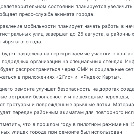
овлетворительном состоянии планируется увеличить
ообщает пресс-служба акимата города.
равление мобильности планирует начать работы в нач
гистральных улиц завершат до 25 августа, а районных
тября этого года.
 будет разделена на перекрываемые участки с контак
 подрядных организаций на специальных стендах. Ин
будет распространяться через СМИ и социальные сет
жаться в приложениях «2Гис» и «Яндекс Карты».
днего ремонта улучшат безопасность на дорогах созд
ые островки безопасности и пешеходные переходы,
ют тротуары и поврежденные арычные лотки. Материа
удет передан районным акиматам для повторного исп
тметить, что в прошлом году в пилотном режиме на 1
ных улицах города при ремонте был использован