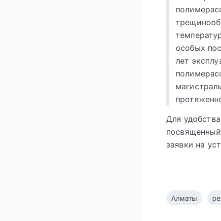
полимерасф
трещинооб
температур
особых пос
лет эксплу
полимерасф
магистраль
протяженно
Для удобства
посвященный 
заявки на ус
Алматы
ре