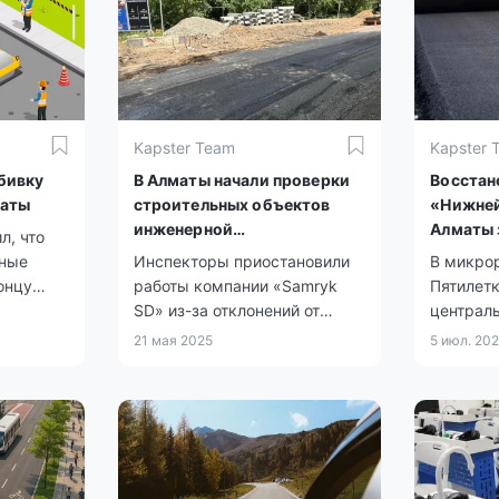
Kapster Team
Kapster 
бивку
В Алматы начали проверки
Восстан
маты
строительных объектов
«Нижней
инженерной
Алматы 
л, что
инфраструктуры
августа
жные
Инспекторы приостановили
В микро
онцу
работы компании «Samryk
Пятилет
SD» из-за отклонений от
централ
проекта и отсутствия
и канали
21 мая 2025
5 июл. 20
ограждений. В отношении
Алматы 
подрядчика начата
восстано
внеплановая проверка.
августа.