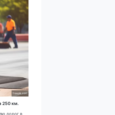
freepik.com
 250 км.
лю дорог в