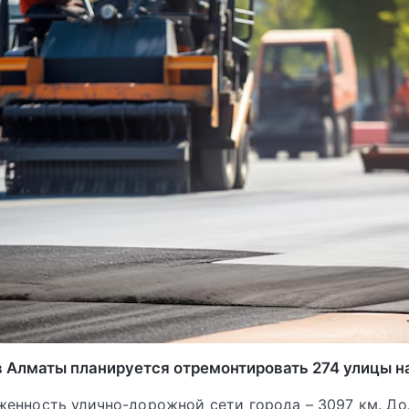
в Алматы планируется отремонтировать 274 улицы на
енность улично-дорожной сети города – 3097 км. До