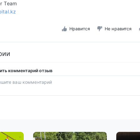
er Team
ital.kz
Нравится
Не нравится
рии
ить комментарий отзыв