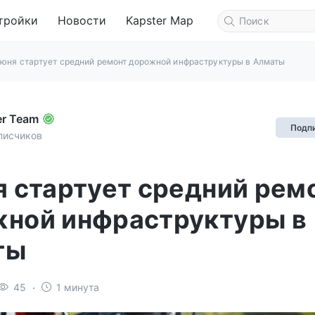
тройки
Новости
Kapster Map
июня стартует средний ремонт дорожной инфраструктуры в Алматы
er Team
Подп
писчиков
я стартует средний рем
ной инфраструктуры в
ты
45
1 минута