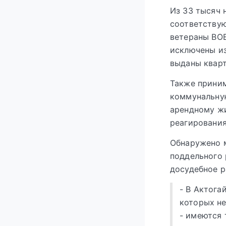
Из 33 тысяч 
соответствую
ветераны ВОВ
исключены из
выданы квар
Также прини
коммунальную
арендному жи
реагирования
Обнаружено 
поддельного 
досудебное р
- В Актога
которых не
- имеются 