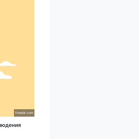
freepik.com
блюдения