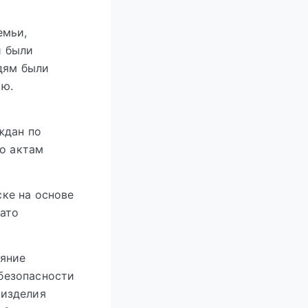
емьи,
и были
дям были
ью.
ждан по
по актам
ке на основе
чато
ояние
безопасности
 изделия