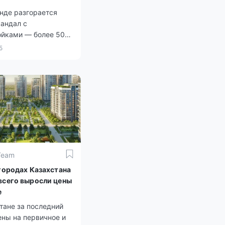
нде разгорается
кандал с
ойками — более 50
е год не могут
5
ь право
ности на свои
ы.
Team
 городах Казахстана
всего выросли цены
е
тане за последний
ены на первичное и