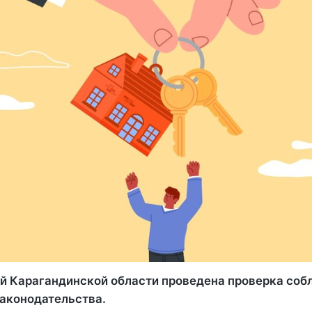
й Карагандинской области проведена проверка со
аконодательства.