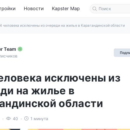
тройки
Новости
Kapster Map
4 человека исключены из очереди на жилье в Карагандинской области
er Team
Подп
писчиков
еловека исключены из
ди на жилье в
андинской области
40
1 минута