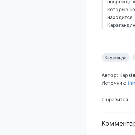
повреждены
которые н
находится 
Карагандин
Караганда
Автор: Kapst
Источник:
in
0 нравится
Коммента