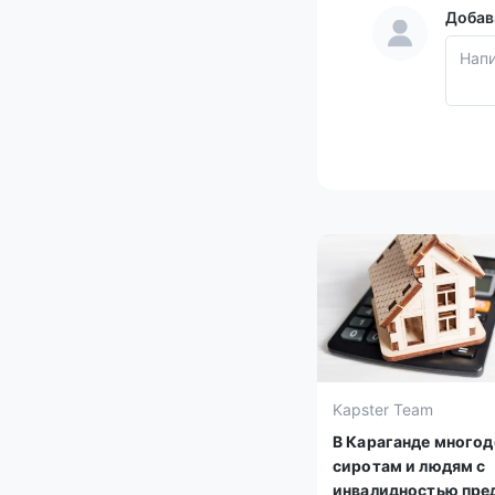
Добав
Kapster Team
В Караганде много
сиротам и людям с
инвалидностью пре