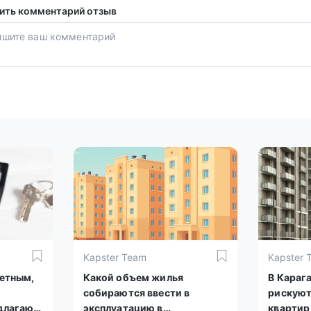
ить комментарий отзыв
Kapster Team
Kapster 
детным,
Какой объем жилья
В Караг
собираются ввести в
рискуют
длагают
эксплуатацию в
квартир