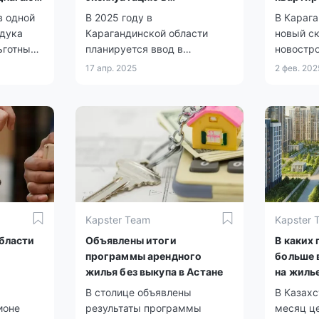
ипотеке
Карагандинской области в
в одной
В 2025 году в
В Карага
2025 году?
удука
Карагандинской области
новый с
ьготных
планируется ввод в
новостр
 АО
эксплуатацию свыше 5 тысяч
семей уж
17 апр. 2025
2 фев. 202
квартир. На реализацию этих
оформит
планов предусмотрено
собствен
финансирование в размере
квартир
4,3 млрд тенге.
Kapster Team
Kapster 
бласти
Объявлены итоги
В каких
программы арендного
больше 
жилья без выкупа в Астане
на жиль
В столице объявлены
В Казахс
ионе
результаты программы
месяц ц