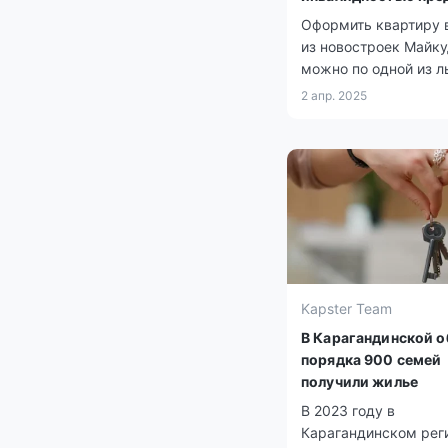
жильё по льготной 
Оформить квартиру 
из новостроек Майк
можно по одной из л
ипотечных программ
2 апр. 2025
«Отбасы Банк».
Kapster Team
В Карагандинской о
порядка 900 семей
получили жилье
В 2023 году в
Карагандинском рег