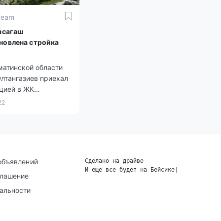
Team
Басагаш
новлена стройка
матинской области
лтангазиев приехал
цией в ЖК
», строительство
22
 началось в сентябре
да
объявлений
Сделано на драйве
И еще все будет на Бейсике
|
глашение
альности