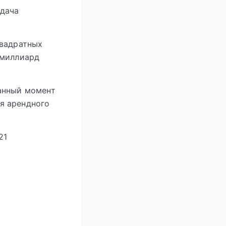
сдача
квадратных
 миллиард
анный момент
я арендного
21