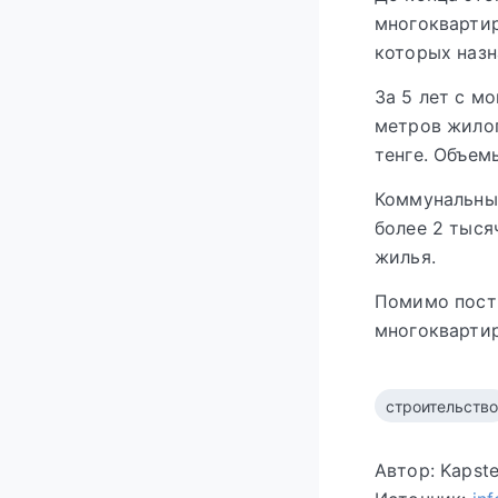
многоквартир
которых назн
За 5 лет с м
метров жилог
тенге. Объем
Коммунальным
более 2 тыс
жилья.
Помимо постр
многоквартир
строительство
Автор: Kapst