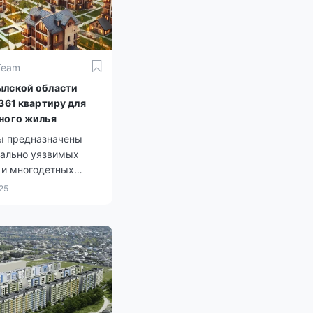
Team
лской области
361 квартиру для
ного жилья
ы предназначены
иально уязвимых
 и многодетных
25