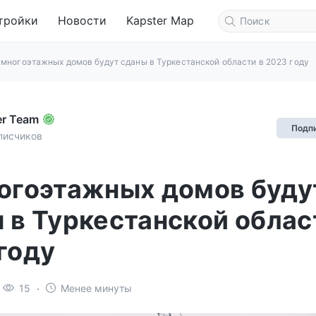
тройки
Новости
Kapster Map
 многоэтажных домов будут сданы в Туркестанской области в 2023 году
er Team
Подп
писчиков
огоэтажных домов буду
 в Туркестанской облас
году
15
Менее минуты