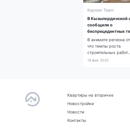
Kapster Team
В Кызылординской 
сообщили о
беспрецедентных т
жилищного строите
В акимате региона о
что темпы роста
строительных работ
превышают средний
18 фев. 2025
республиканский по
на 41%.
Квартиры на вторичке
Новостройки
Новости
Контакты