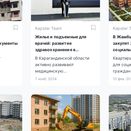
Kapster Team
Kapster 
Жилье и подъемные для
В Жамбы
кументы
врачей: развитие
закупят 
здравоохранения в
социаль
Карагандинской области
т
В Карагандинской области
Квартир
е
активно развивают
для соц
медицинскую
граждан
инфраструктуру в сельских
семей.
7 нояб. 2024
10 фев. 20
районах. В этом году в селах
уже открыли 14 новых
объектов, включая
амбулатории и фельдшерско-
акушерские пункты, что
улучшает доступ к
медпомощи для жителей
отдаленных населенных