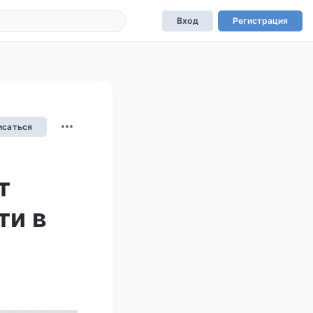
Вход
Регистрация
исаться
т
ти в