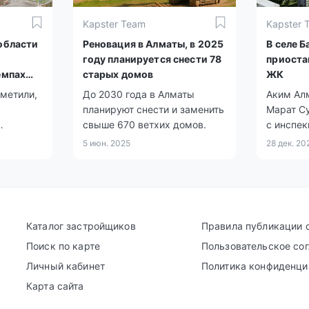
пунктов.
Kapster Team
Kapster 
области
Реновация в Алматы, в 2025
В селе 
году планируется снести 78
приоста
емпах
старых домов
ЖК
льства.
тметили,
До 2030 года в Алматы
Аким Ал
планируют снести и заменить
Марат Су
свыше 670 ветхих домов.
с инспек
«Нурия-3
5 июн. 2025
28 дек. 20
казатель
которого
этого го
Каталог застройщиков
Правила публикации 
Поиск по карте
Пользовательское со
Личный кабинет
Политика конфиденци
Карта сайта