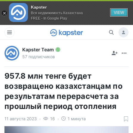
Kapster
VIEW
Вся недвижимость Казахстана
FREE - In Google Play
Kapster Team
57 подписчиков
957.8 млн тенге будет
возвращено казахстанцам по
результатам перерасчета за
прошлый период отопления
11 августа 2023
16
1 минута