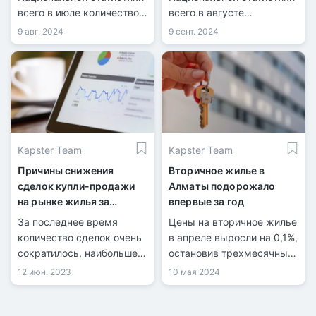
всего в июле количество
всего в августе
зарегистрированных
количество
9 авг. 2024
9 сент. 2024
сделок купли-продажи
зарегистрированных
жилья составило 40 099,
сделок купли-продажи
из них 9 126 по
жилья составило 40 832,
индивидуальным домам и
из них 8 981 по
30 973 по квартирам в
индивидуальным домам и
многоквартирных домах.
31 851 по квартирам в
многоквартирных домах.
Kapster Team
Kapster Team
Причины снижения
Вторичное жилье в
сделок купли-продажи
Алматы подорожало
на рынке жилья за
впервые за год
последний месяц
За последнее время
Цены на вторичное жилье
количество сделок очень
в апреле выросли на 0,1%,
сократилось, наибольшее
остановив трехмесячный
снижение заметили в
тренд снижения, согласно
12 июн. 2023
10 мая 2024
Алматы и Астане. Первое
данным БНС АСПиР РК.
кредитное бюро
сообщает, что за май