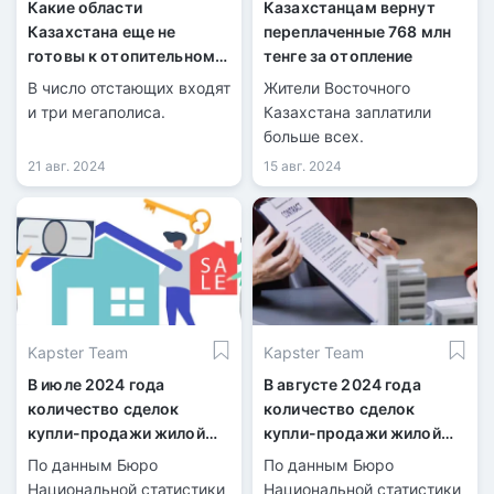
Какие области
Казахстанцам вернут
Казахстана еще не
переплаченные 768 млн
готовы к отопительному
тенге за отопление
сезону?
В число отстающих входят
Жители Восточного
и три мегаполиса.
Казахстана заплатили
больше всех.
21 авг. 2024
15 авг. 2024
Kapster Team
Kapster Team
В июле 2024 года
В августе 2024 года
количество сделок
количество сделок
купли-продажи жилой
купли-продажи жилой
недвижимости
недвижимости
По данным Бюро
По данным Бюро
увеличилось на 21,7%
увеличилось на 1,8%
Национальной статистики
Национальной статистики